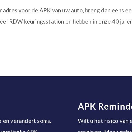
ar adres voor de APK van uw auto, breng dan eens 
cieel RDW keuringsstation en hebben in onze 40 jare
APK Remind
e en verandert soms.
Wilt u het risico van
 verplichte APK
probleem. Maak gebr