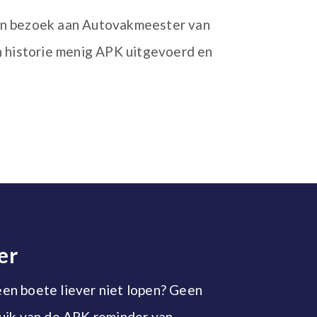
een bezoek aan Autovakmeester van
n historie menig APK uitgevoerd en
er
 een boete liever niet lopen? Geen
uik van de APK reminder van